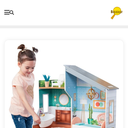
Ski
t
conten