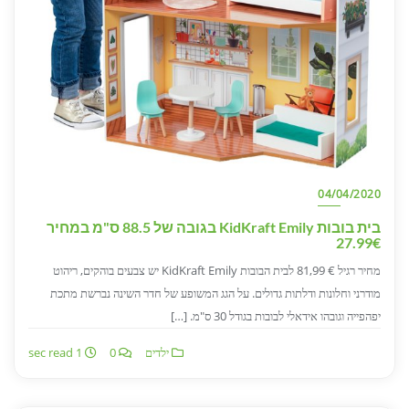
04/04/2020
בית בובות KidKraft Emily בגובה של 88.5 ס"מ במחיר
27.99€
מחיר רגיל € 81,99 לבית הבובות KidKraft Emily יש צבעים בוהקים, ריהוט
מודרני וחלונות ודלתות גדולים. על הגג המשופע של חדר השינה נברשת מתכת
יפהפייה וגובהו אידאלי לבובות בגודל 30 ס"מ. […]
ילדים
0
1 sec read