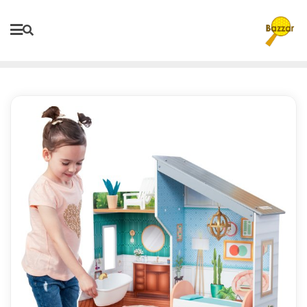
Ski
t
conten