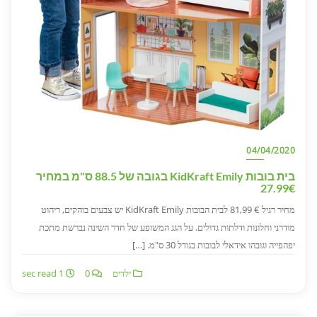
04/04/2020
בית בובות KidKraft Emily בגובה של 88.5 ס"מ במחיר
27.99€
מחיר רגיל € 81,99 לבית הבובות KidKraft Emily יש צבעים בוהקים, ריהוט
מודרני וחלונות ודלתות גדולים. על הגג המשופע של חדר השינה נברשת מתכת
יפהפייה וגובהו אידאלי לבובות בגודל 30 ס"מ. […]
ילדים
0
1 sec read