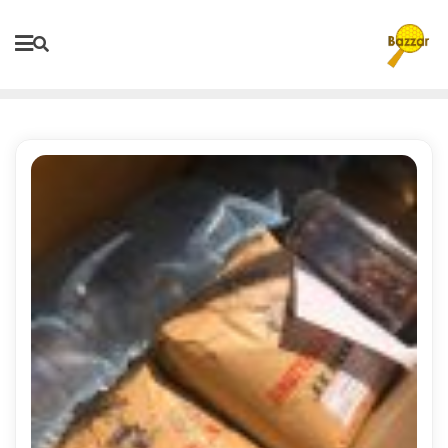
Ski
t
conten