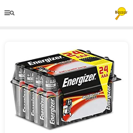
Ski
t
conten