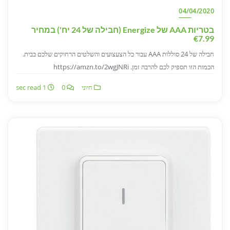
04/04/2020
בטריות AAA של Energize (חבילה של 24 יח') במחיר
€7.99
חבילה של 24 סוללות AAA עבור כל הצעצועים והשלטים הרחוקים שלכם בבית.
הכמות הזו תספיק לכם להרבה זמן. https://amzn.to/2wgJNRi
חיוני
0
1 sec read