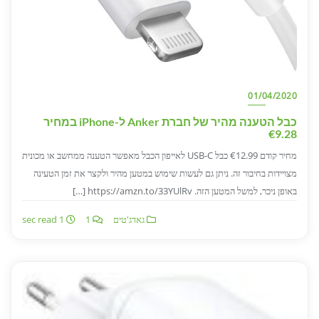
01/04/2020
כבל הטענה מהיר של חברת Anker ל-iPhone במחיר
€9.28
מחיר קודם €12.99 כבל USB-C לאייפון הכבל מאפשר הטענה ממחשב או מכונית
מצויידות בחיבור זה. ניתן גם לעשות שימוש במטען מהיר ולקצר את זמן הטעינה
באופן ניכר, למשל המטען הזה. https://amzn.to/33YUlRv […]
גאדג'טים
1
1 sec read