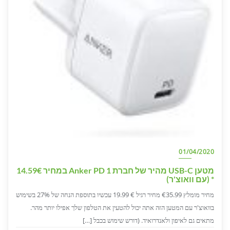
01/04/2020
מטען USB-C מהיר של חברת Anker PD 1 במחיר 14.59€
* (עם וואוצ'ר)
מחיר מומלץ €35.99 מחיר רגיל € 19.99 עכשיו בתוספת הנחה של 27% בשימוש
בוואוצ'ר עם המטען הזה אתה יכול להטעין את הטלפון שלך אפילו יותר מהר.
מתאים גם לאיפון ולאנדרואיד. (דורש שימוש בכבל […]