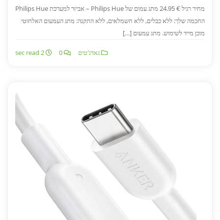
מחיר רגיל € 24.95 מתג עמום של Philips Hue – אביזר למערכת Philips Hue
החכמה שלך: ללא כבלים, ללא חשמלאים, ללא התקנה: מתג העמעום האלחוטי
מוכן מייד לשימוש. מתג עמעום […]
גאדג'טים
0
2 sec read