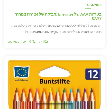
04/04/2020
בטריות AAA של Energize (חבילה של 24 יח') במחיר
€7.99
חבילה של 24 סוללות AAA עבור כל הצעצועים והשלטים הרחוקים שלכם בבית.
הכמות הזו תספיק לכם להרבה זמן. https://amzn.to/2wgJNRi
חיוני
0
1 sec read