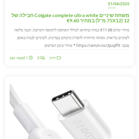
01/04/2020
משחת שיניים Colgate complete ultra white חבילה של
12 (75X12 מ"ל) במחיר €9.60
מחיר קודם €11.88 כמות שתדאג למילוי האחסון לתקופה הקרובה. הגנה מלאה
לשיניים בריאות. נוסחה מיוחדת להסרת כתמים בעדינות, לשיניים לבנות באופן
טבעי. https://amzn.to/2Juqff9 * מחיר בזמן הפרסום
חיוני
0
1 sec read