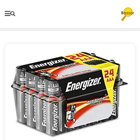
Ski
t
conten