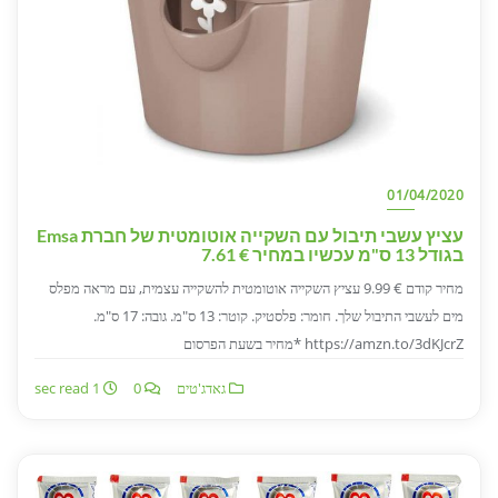
01/04/2020
עציץ עשבי תיבול עם השקייה אוטומטית של חברת Emsa
בגודל 13 ס"מ עכשיו במחיר € 7.61
מחיר קודם € 9.99 עציץ השקייה אוטומטית להשקייה עצמית, עם מראה מפלס
מים לעשבי התיבול שלך. חומר: פלסטיק. קוטר: 13 ס"מ. גובה: 17 ס"מ.
https://amzn.to/3dKJcrZ *מחיר בשעת הפרסום
גאדג'טים
0
1 sec read