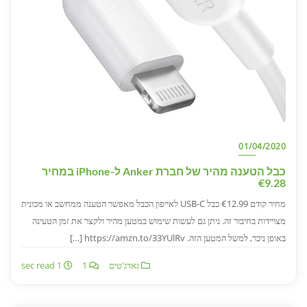
01/04/2020
כבל הטענה מהיר של חברת Anker ל-iPhone במחיר
€9.28
מחיר קודם €12.99 כבל USB-C לאייפון הכבל מאפשר הטענה ממחשב או מכונית
מצויידות בחיבור זה. ניתן גם לעשות שימוש במטען מהיר ולקצר את זמן הטעינה
באופן ניכר, למשל המטען הזה. https://amzn.to/33YUlRv […]
גאדג'טים
1
1 sec read