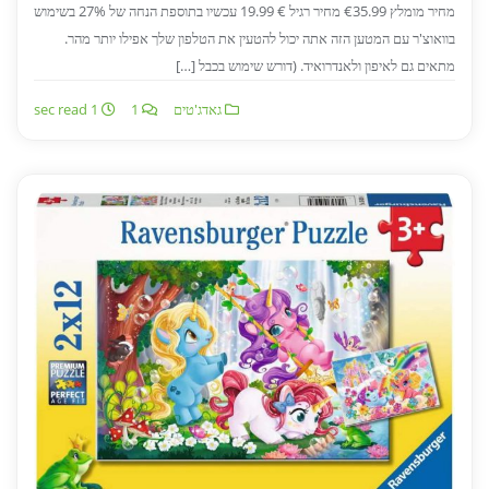
מחיר מומלץ €35.99 מחיר רגיל € 19.99 עכשיו בתוספת הנחה של 27% בשימוש
בוואוצ'ר עם המטען הזה אתה יכול להטעין את הטלפון שלך אפילו יותר מהר.
מתאים גם לאיפון ולאנדרואיד. (דורש שימוש בכבל […]
גאדג'טים
1
1 sec read