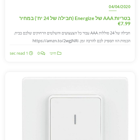
04/04/2020
בטריות AAA של Energize (חבילה של 24 יח') במחיר
€7.99
חבילה של 24 סוללות AAA עבור כל הצעצועים והשלטים הרחוקים שלכם בבית.
הכמות הזו תספיק לכם להרבה זמן. https://amzn.to/2wgJNRi
חיוני
0
1 sec read