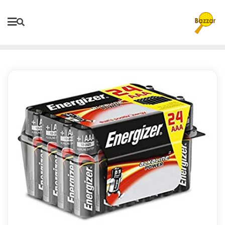
Ski
t
conten