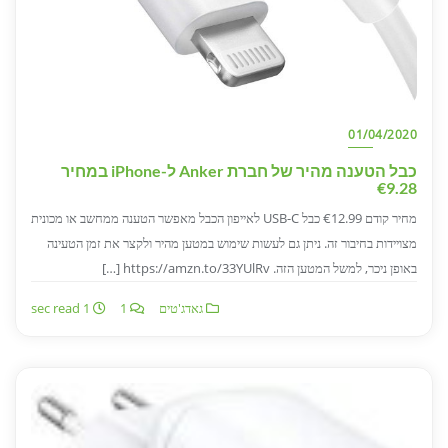
01/04/2020
כבל הטענה מהיר של חברת Anker ל-iPhone במחיר
€9.28
מחיר קודם €12.99 כבל USB-C לאייפון הכבל מאפשר הטענה ממחשב או מכונית
מצויידות בחיבור זה. ניתן גם לעשות שימוש במטען מהיר ולקצר את זמן הטעינה
באופן ניכר, למשל המטען הזה. https://amzn.to/33YUlRv […]
גאדג'טים
1
1 sec read