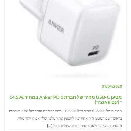
01/04/2020
מטען USB-C מהיר של חברת Anker PD 1 במחיר 14.59€
* (עם וואוצ'ר)
מחיר מומלץ €35.99 מחיר רגיל € 19.99 עכשיו בתוספת הנחה של 27% בשימוש
בוואוצ'ר עם המטען הזה אתה יכול להטעין את הטלפון שלך אפילו יותר מהר.
מתאים גם לאיפון ולאנדרואיד. (דורש שימוש בכבל […]