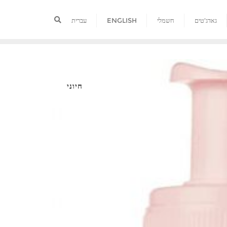
גאדג'טים
חשמלי
ENGLISH
עברית
חיוני