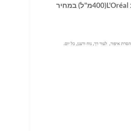
חלב פנים על בסיס פרחים של חברת L'Oréal(400מ"ל) במחיר