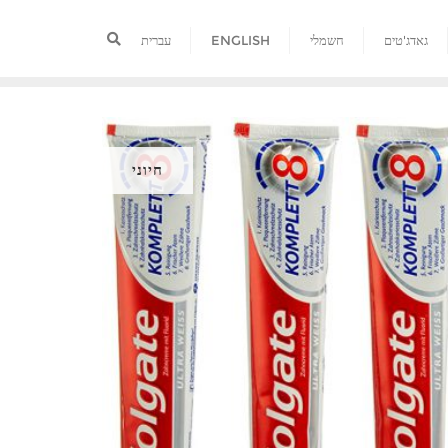
גאדג'טים
חשמלי
ENGLISH
עברית
חיוני