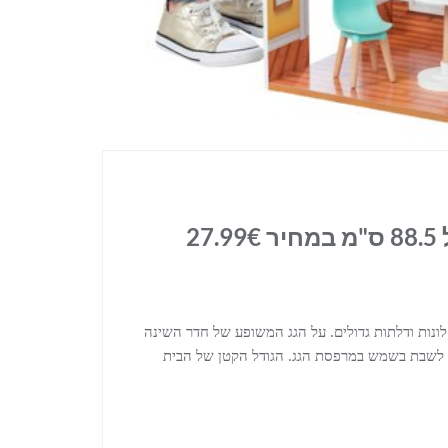
 ריהוט מודרני וחלונות ודלתות גדולים. על הגג המשופע של חדר השינה
גובהו אידאלי לבובות בגודל 30 ס"מ. תוכלו לשבת בשמש במרפסת הגג. הגודל הקטן של הבית