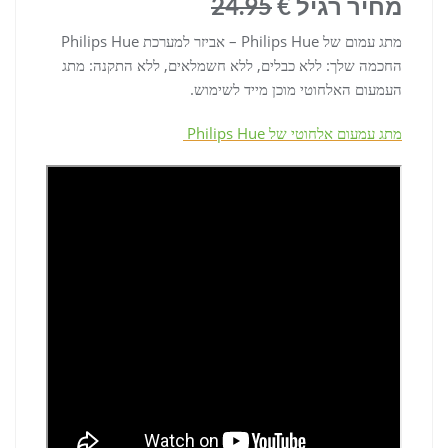
מחיר רגיל €
24.95
מתג עמום של Philips Hue – אביזר למערכת Philips Hue
החכמה שלך: ללא כבלים, ללא חשמלאים, ללא התקנה: מתג
העמעום האלחוטי מוכן מייד לשימוש.
מתג עמעום אלחוטי של Philips Hue