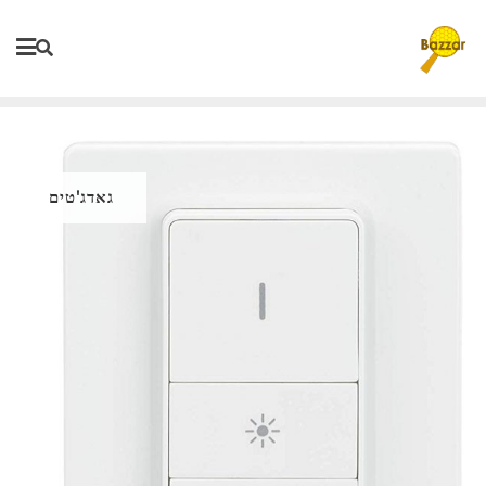
Ski
t
conten
גאדג'טים