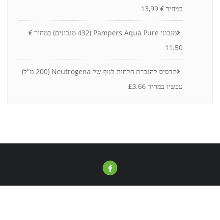
במחיר € 13,99
מגבוני Pampers Aqua Pure (432 מגבונים) במחיר €
11.50
תרסיס להגברת הלחות לגוף של Neutrogena (200 מ"ל)
עכשיו במחיר £3.66
Copyright ©2026 Bazzar . All rights reserved.
Powered by
Bizberg Themes
WordPress
&
Designed by