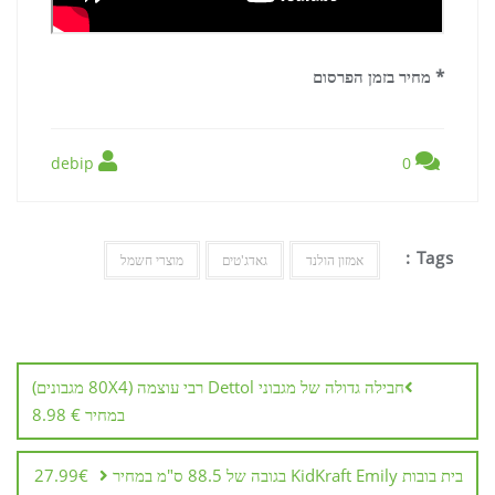
* מחיר בזמן הפרסום
debip
0
Tags :
אמזון הולנד
גאדג'טים
מוצרי חשמל
ניווט
חבילה גדולה של מגבוני Dettol רבי עוצמה (80X4 מגבונים)
במחיר € 8.98
בית בובות KidKraft Emily בגובה של 88.5 ס"מ במחיר 27.99€