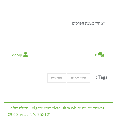
*מחיר בשעת הפרסום
debip
0
Tags :
אמזון גרמניה
גאדג'טים
ניווט
משחת שיניים Colgate complete ultra white חבילה של 12
(75X12 מ"ל) במחיר €9.60