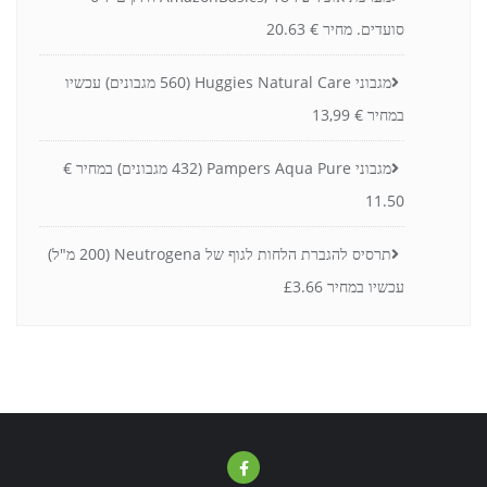
סועדים. מחיר € 20.63
מגבוני Huggies Natural Care (560 מגבונים) עכשיו
במחיר € 13,99
מגבוני Pampers Aqua Pure (432 מגבונים) במחיר €
11.50
תרסיס להגברת הלחות לגוף של Neutrogena (200 מ"ל)
עכשיו במחיר £3.66