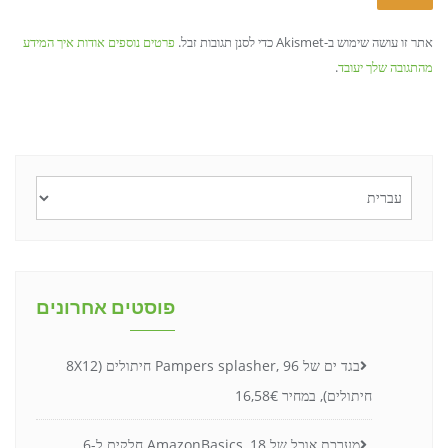
אתר זו עושה שימוש ב-Akismet כדי לסנן תגובות זבל.
פרטים נוספים אודות איך המידע
מהתגובה שלך יעובד
.
בחירת
שפה
פוסטים אחרונים
בגד ים של Pampers splasher, 96 חיתולים (8X12
חיתולים), במחיר 16,58€
מערכת אוכל של AmazonBasics, 18 חלקים ל-6