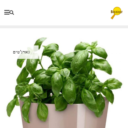
Ski
t
conten
גאדג'טים