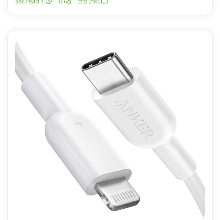
גאדג'טים
0
1 sec read