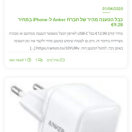
01/04/2020
כבל הטענה מהיר של חברת Anker ל-iPhone במחיר
€9.28
מחיר קודם €12.99 כבל USB-C לאייפון הכבל מאפשר הטענה ממחשב או מכונית
מצויידות בחיבור זה. ניתן גם לעשות שימוש במטען מהיר ולקצר את זמן הטעינה
באופן ניכר, למשל המטען הזה. https://amzn.to/33YUlRv […]
גאדג'טים
1
1 sec read