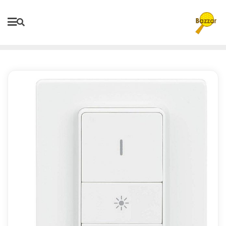
Ski
t
conten