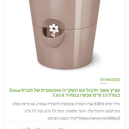
01/04/2020
עציץ עשבי תיבול עם השקייה אוטומטית של חברת Emsa
בגודל 13 ס"מ עכשיו במחיר € 7.61
מחיר קודם € 9.99 עציץ השקייה אוטומטית להשקייה עצמית, עם מראה מפלס
מים לעשבי התיבול שלך. חומר: פלסטיק. קוטר: 13 ס"מ. גובה: 17 ס"מ.
https://amzn.to/3dKJcrZ *מחיר בשעת הפרסום